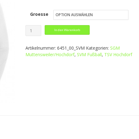
Preis
Preis
Groesse
war:
ist:
39,99 €
23,99 €.
Longsleeve
In den Warenkorb
Compression
2.0
Artikelnummer:
6451_00_SVM
Kategorien:
SGM
Menge
Muttensweiler/Hochdorf
,
SVM Fußball
,
TSV Hochdorf