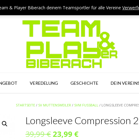
eam & Player Biberach deinem Teamsportler für alle Vereine
Verwerf
ANGEBOT
VEREDELUNG
GESCHICHTE
DEIN VEREIN
STARTSEITE
/
SV MUTTENSWEILER
/
SVM FUSSBALL
/ LONGSLEEVE COMPRES
Longsleeve Compression 2
Ursprünglicher
Aktueller
39,99
€
23,99
€