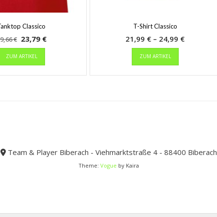
Tanktop Classico
T-Shirt Classico
Ursprünglicher
Aktueller
Preisspa
23,79
€
21,99
€
–
24,99
€
9,66
€
Preis
Dieses
Preis
Dieses
21,99 €
ZUM ARTIKEL
ZUM ARTIKEL
Produkt
Produkt
war:
ist:
bis
weist
weist
39,66 €
23,79 €.
24,99 €
mehrere
mehrere
Varianten
Varianten
auf.
auf.
Die
Die
Optionen
Optionen
können
können
auf
auf
der
der
Team & Player Biberach - Viehmarktstraße 4 - 88400 Biberach
Produktseite
Produktseit
Theme:
Vogue
by Kaira
gewählt
gewählt
werden
werden