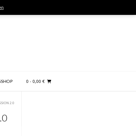
en
Mail: kontakt@teamandplayer.de
0
- 0,00 €
SSHOP
SION 2.0
.0