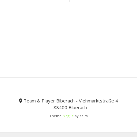
werden
mehrere
Optionen
Varianten
können
auf.
auf
Die
der
Optionen
Produktseite
können
gewählt
auf
werden
der
Produktseit
gewählt
werden
Team & Player Biberach - Viehmarktstraße 4
- 88400 Biberach
Theme:
Vogue
by Kaira