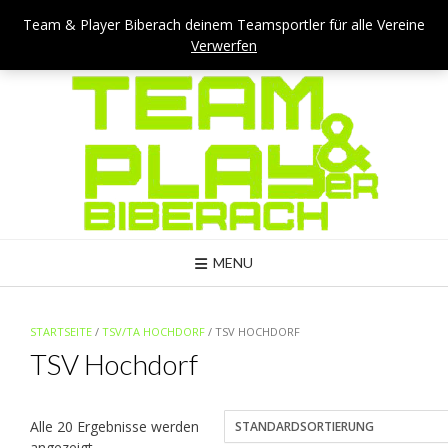
Skip
Team & Player Biberach - Viehmarktstraße 4 - 88400 Biberach
Team & Player Biberach deinem Teamsportler für alle Vereine
to
Verwerfen
Mail: kontakt@teamandplayer.de
content
MENU
STARTSEITE
/
TSV/TA HOCHDORF
/ TSV HOCHDORF
TSV Hochdorf
Alle 20 Ergebnisse werden
angezeigt