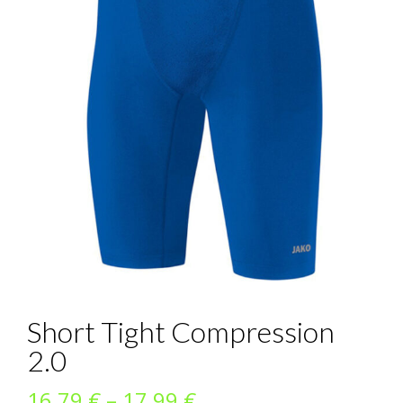
Short Tight Compression
2.0
Preisspanne:
16,79
€
–
17,99
€