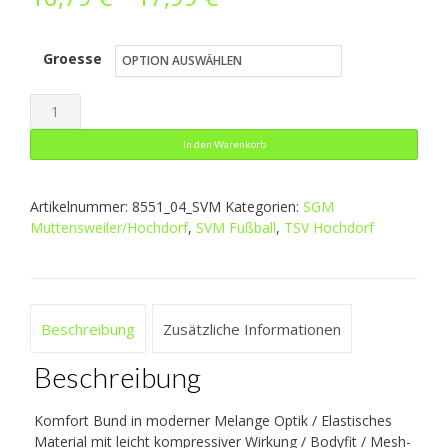
16,79 €
Groesse
bis
17,99 €
Short
Tight
In den Warenkorb
Compression
2.0
Artikelnummer:
8551_04_SVM
Kategorien:
SGM
Menge
Muttensweiler/Hochdorf
,
SVM Fußball
,
TSV Hochdorf
Beschreibung
Zusätzliche Informationen
Beschreibung
Komfort Bund in moderner Melange Optik / Elastisches
Material mit leicht kompressiver Wirkung / Bodyfit / Mesh-