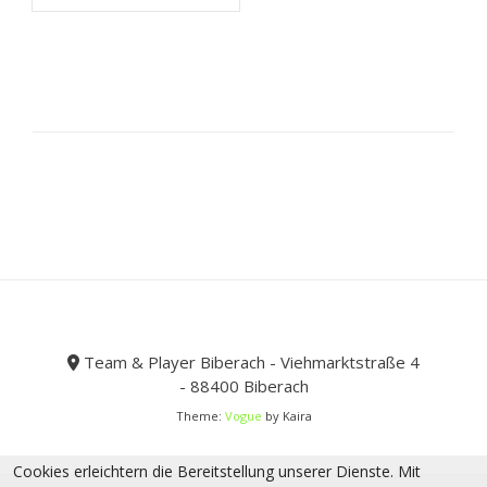
mehrere
Varianten
auf.
Die
Optionen
können
auf
der
Produktseite
gewählt
werden
Team & Player Biberach - Viehmarktstraße 4
- 88400 Biberach
Theme:
Vogue
by Kaira
Cookies erleichtern die Bereitstellung unserer Dienste. Mit