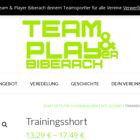
eam & Player Biberach deinem Teamsportler für alle Vereine
Verwerf
ANGEBOT
VEREDELUNG
GESCHICHTE
DEIN VEREIN
STARTSEITE
/
SV OCHSENHAUSEN
/
SVO JUGEND
/ TRAINI
Trainingsshort
Preisspanne:
13,29
€
–
17,49
€