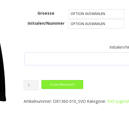
13,29 €
Groesse
bis
Initialen/Nummer
17,49 €
Initialen
Trainingsshort
In den Warenkorb
Menge
Artikelnummer:
DR1360-010_SVO
Kategorie:
SVO Jugend