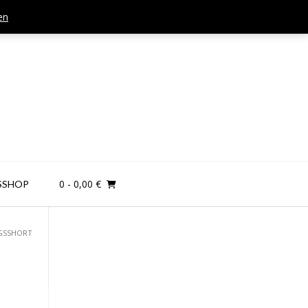
en
Mail: kontakt@teamandplayer.de
0
- 0,00 €
SSHOP
NGSSHORT