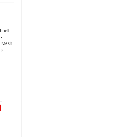
hnell
h-
 / Mesh
es