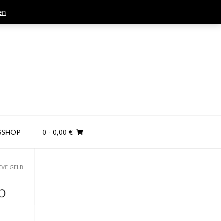
en
Mail: kontakt@teamandplayer.de
0
- 0,00 €
SSHOP
EVE GELB
b