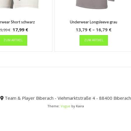
rwear Short schwarz
Underwear Longsleeve grau
Ursprünglicher
Aktueller
Preisspa
17,99
€
13,79
€
–
16,79
€
9,99
€
Preis
Dieses
Preis
Dieses
13,79 €
ZUM ARTIKEL
ZUM ARTIKEL
Produkt
Produkt
war:
ist:
bis
weist
weist
29,99 €
17,99 €.
16,79 €
mehrere
mehrere
Varianten
Varianten
auf.
auf.
Die
Die
Optionen
Optionen
können
können
auf
auf
der
der
Team & Player Biberach - Viehmarktstraße 4 - 88400 Biberach
Produktseite
Produktseit
Theme:
Vogue
by Kaira
gewählt
gewählt
werden
werden