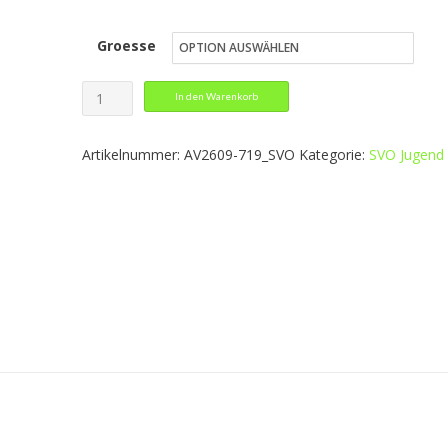
13,79 €
Groesse
bis
16,79 €
Underwear
In den Warenkorb
Longsleeve
gelb
Artikelnummer:
AV2609-719_SVO
Kategorie:
SVO Jugend
Menge