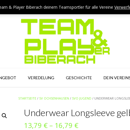
eam & Player Biberach deinem Teamsportler für alle Vereine
Verwerf
ANGEBOT
VEREDELUNG
GESCHICHTE
DEIN VEREIN
STARTSEITE
/
SV OCHSENHAUSEN
/
SVO JUGEND
/ UNDERWEAR LONGSLE
Underwear Longsleeve gel
Preisspanne:
13,79
€
–
16,79
€