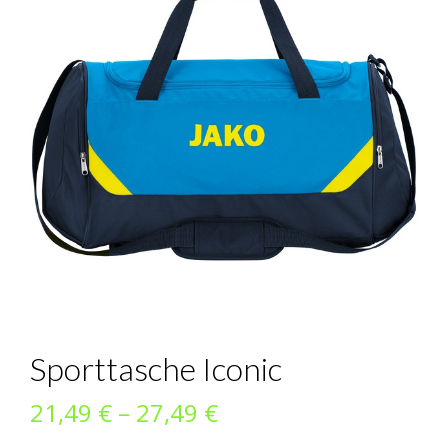
Sporttasche Iconic
Preisspanne:
21,49
€
–
27,49
€
21,49 €