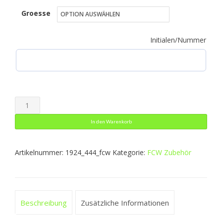
Groesse
bis
27,49 €
Initialen/Nummer
Sporttasche
Iconic
In den Warenkorb
Menge
Artikelnummer:
1924_444_fcw
Kategorie:
FCW Zubehör
Beschreibung
Zusätzliche Informationen