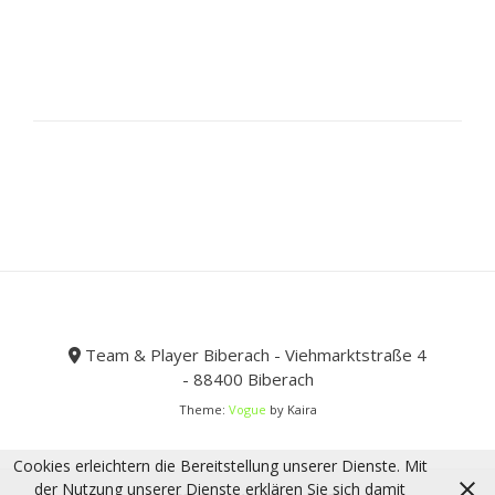
mehrere
Varianten
auf.
Die
Optionen
können
auf
der
Produktseite
gewählt
werden
Team & Player Biberach - Viehmarktstraße 4
- 88400 Biberach
Theme:
Vogue
by Kaira
Cookies erleichtern die Bereitstellung unserer Dienste. Mit
der Nutzung unserer Dienste erklären Sie sich damit