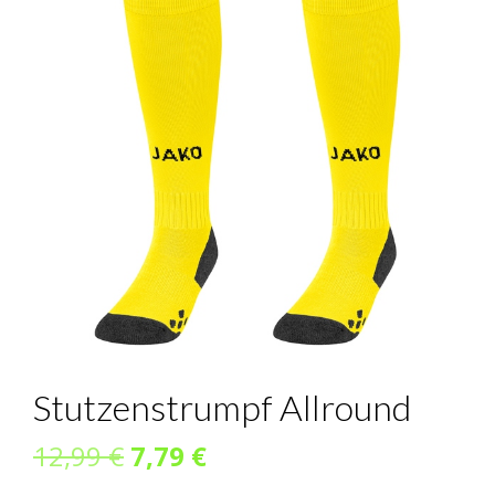
Stutzenstrumpf Allround
Ursprünglicher
Aktueller
12,99
€
7,79
€
Preis
Preis