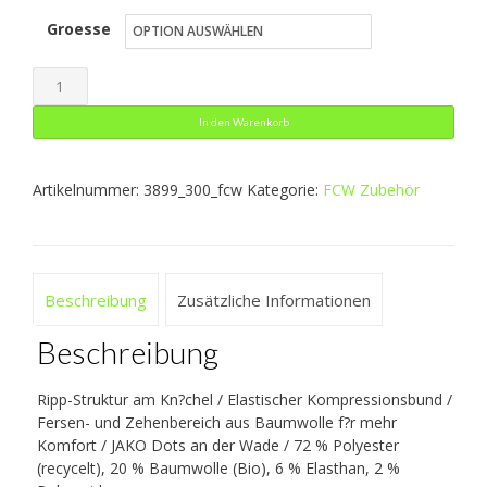
Groesse
war:
ist:
12,99 €
7,79 €.
Stutzenstrumpf
Allround
In den Warenkorb
Menge
Artikelnummer:
3899_300_fcw
Kategorie:
FCW Zubehör
Beschreibung
Zusätzliche Informationen
Beschreibung
Ripp-Struktur am Kn?chel / Elastischer Kompressionsbund /
Fersen- und Zehenbereich aus Baumwolle f?r mehr
Komfort / JAKO Dots an der Wade / 72 % Polyester
(recycelt), 20 % Baumwolle (Bio), 6 % Elasthan, 2 %