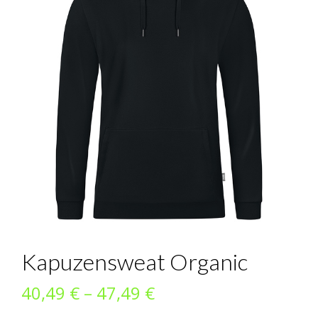
Kapuzensweat Organic
Preisspanne:
40,49
€
–
47,49
€
40,49 €