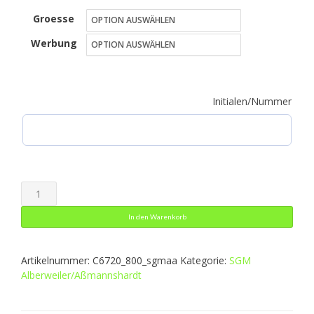
Groesse
bis
Werbung
47,49 €
Initialen/Nummer
Kapuzensweat
Organic
In den Warenkorb
Menge
Artikelnummer:
C6720_800_sgmaa
Kategorie:
SGM
Alberweiler/Aßmannshardt