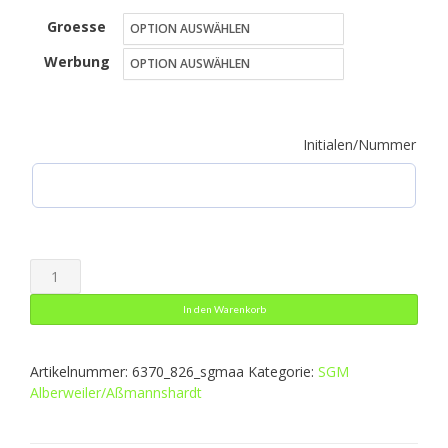
Groesse
bis
Werbung
38,49 €
Initialen/Nummer
Polo
Dynamic
In den Warenkorb
Menge
Artikelnummer:
6370_826_sgmaa
Kategorie:
SGM
Alberweiler/Aßmannshardt