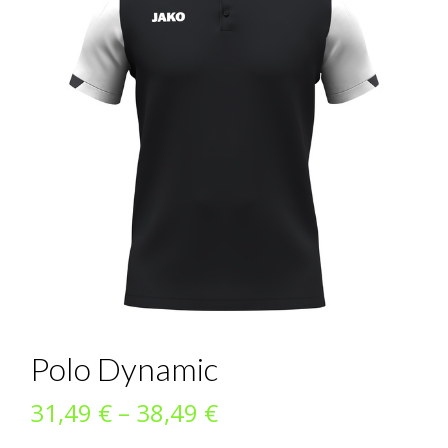
Polo Dynamic
Preisspanne:
31,49
€
–
38,49
€
31,49 €