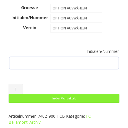
Groesse
bis
Initialen/Nummer
33,50 €
Verein
Initialen/Nummer
Allwetterjacke
Team
In den Warenkorb
2.0
Menge
Artikelnummer:
7402_900_FCB
Kategorie:
FC
Bellamont_Archiv