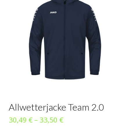
Allwetterjacke Team 2.0
Preisspanne:
30,49
€
–
33,50
€
30,49 €