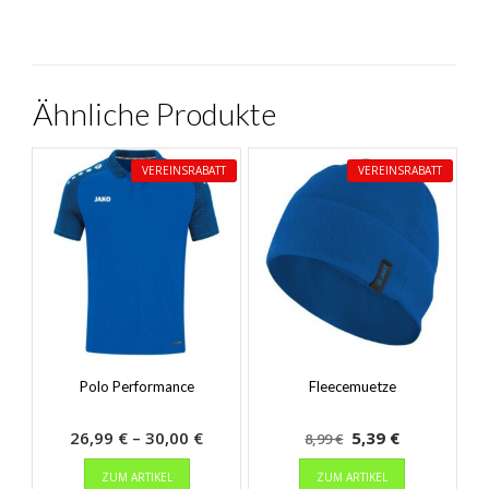
Ähnliche Produkte
VEREINSRABATT
VEREINSRABATT
Polo Performance
Fleecemuetze
Preisspanne:
Ursprünglicher
Aktueller
26,99
€
–
30,00
€
5,39
€
8,99
€
Dieses
26,99 €
Preis
Preis
Dieses
ZUM ARTIKEL
ZUM ARTIKEL
Produkt
Produkt
bis
war:
ist: