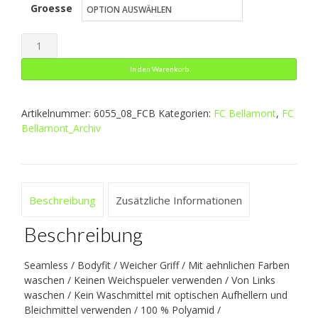
Groesse
war:
ist:
29,99 €
17,99 €.
Tanktop
Comfort
In den Warenkorb
2.0
Menge
Artikelnummer:
6055_08_FCB
Kategorien:
FC Bellamont
,
FC
Bellamont_Archiv
Beschreibung
Zusätzliche Informationen
Beschreibung
Seamless / Bodyfit / Weicher Griff / Mit aehnlichen Farben
waschen / Keinen Weichspueler verwenden / Von Links
waschen / Kein Waschmittel mit optischen Aufhellern und
Bleichmittel verwenden / 100 % Polyamid /