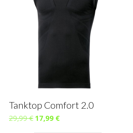
Tanktop Comfort 2.0
Ursprünglicher
Aktueller
29,99
€
17,99
€
Preis
Preis