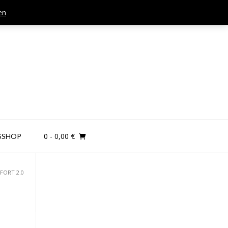
en
Mail: kontakt@teamandplayer.de
0
- 0,00 €
SSHOP
FORT 2.0