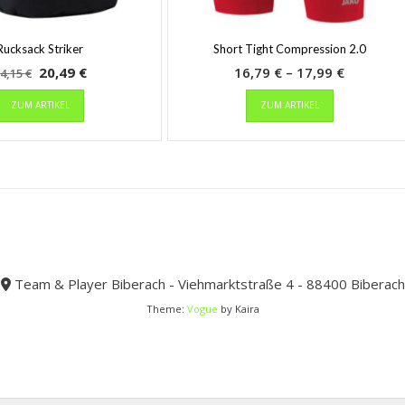
Rucksack Striker
Short Tight Compression 2.0
Ursprünglicher
Aktueller
Preisspa
20,49
€
16,79
€
–
17,99
€
4,15
€
Preis
Dieses
Preis
Dieses
16,79 €
ZUM ARTIKEL
ZUM ARTIKEL
Produkt
Produkt
war:
ist:
bis
weist
weist
34,15 €
20,49 €.
17,99 €
mehrere
mehrere
Varianten
Varianten
auf.
auf.
Die
Die
Optionen
Optionen
können
können
auf
auf
der
der
Team & Player Biberach - Viehmarktstraße 4 - 88400 Biberach
Produktseite
Produktseit
Theme:
Vogue
by Kaira
gewählt
gewählt
werden
werden