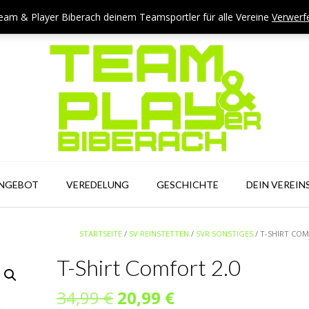
eam & Player Biberach deinem Teamsportler für alle Vereine
Verwerf
ANGEBOT
VEREDELUNG
GESCHICHTE
DEIN VEREIN
STARTSEITE
/
SV REINSTETTEN
/
SVR SONSTIGES
/ T-SHIRT COM
T-Shirt Comfort 2.0
Ursprünglicher
Aktueller
34,99
€
20,99
€