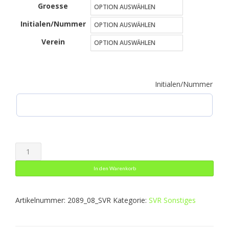
Groesse
war:
ist:
Initialen/Nummer
59,15 €
35,49 €.
Verein
Initialen/Nummer
Sporttasche
JAKO
In den Warenkorb
Menge
Artikelnummer:
2089_08_SVR
Kategorie:
SVR Sonstiges