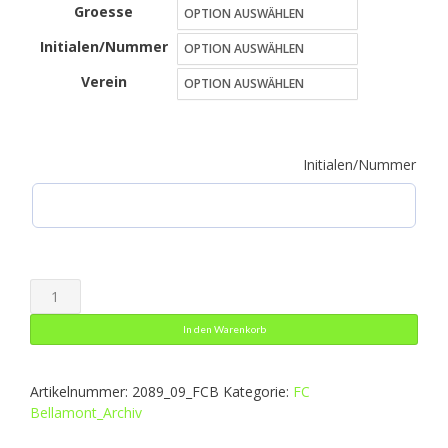
Groesse
war:
ist:
Initialen/Nummer
59,99 €
35,99 €.
Verein
Initialen/Nummer
Sporttasche
JAKO
In den Warenkorb
Menge
Artikelnummer:
2089_09_FCB
Kategorie:
FC
Bellamont_Archiv