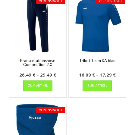
VEREINSRABATT
VEREINSRABATT
Praesentationshose
Trikot Team KA blau
Competition 2.0
Preisspanne:
Preisspa
26,49
€
–
29,49
€
16,09
€
–
17,29
€
Dieses
26,49 €
Dieses
16,09 €
ZUM ARTIKEL
ZUM ARTIKEL
Produkt
Produkt
bis
bis
weist
weist
29,49 €
17,29 €
mehrere
mehrere
Varianten
Varianten
VEREINSRABATT
auf.
auf.
Die
Die
Optionen
Optionen
können
können