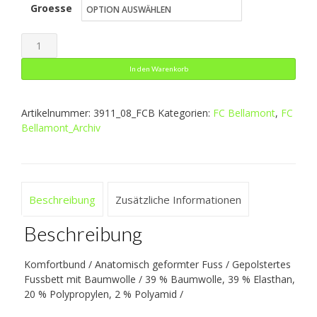
Groesse
war:
ist:
9,99 €
5,99 €.
Trainingssocken
Menge
In den Warenkorb
Artikelnummer:
3911_08_FCB
Kategorien:
FC Bellamont
,
FC
Bellamont_Archiv
Beschreibung
Zusätzliche Informationen
Beschreibung
Komfortbund / Anatomisch geformter Fuss / Gepolstertes
Fussbett mit Baumwolle / 39 % Baumwolle, 39 % Elasthan,
20 % Polypropylen, 2 % Polyamid /