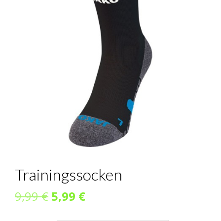
Trainingssocken
Ursprünglicher
Aktueller
9,99
€
5,99
€
Preis
Preis