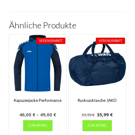
Ähnliche Produkte
VEREINSRABATT
VEREINSRABATT
Kapuzenjacke Performance
Rucksacktasche JAKO
Preisspanne:
Ursprünglicher
Aktueller
46,00
€
–
49,00
€
35,99
€
59,99
€
Dieses
46,00 €
Preis
Dieses
Preis
ZUM ARTIKEL
ZUM ARTIKEL
Produkt
Produkt
bis
war:
ist:
weist
weist
49,00 €
59,99 €
35,99 €.