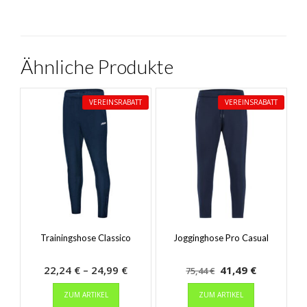
Ähnliche Produkte
VEREINSRABATT
VEREINSRABATT
Trainingshose Classico
Jogginghose Pro Casual
Preisspanne:
Ursprünglicher
Aktueller
22,24
€
–
24,99
€
41,49
€
75,44
€
Dieses
22,24 €
Preis
Dieses
Preis
ZUM ARTIKEL
ZUM ARTIKEL
Produkt
Produkt
bis
war:
ist: