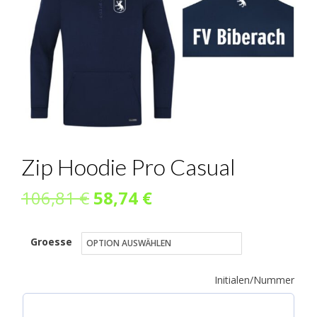
Zip Hoodie Pro Casual
Ursprünglicher
Aktueller
106,81
€
58,74
€
Preis
Preis
Groesse
war:
ist:
106,81 €
58,74 €.
Initialen/Nummer