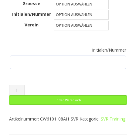
Groesse
bis
Initialen/Nummer
26,50 €
Verein
Initialen/Nummer
WarmUpShirt
Herren
In den Warenkorb
Menge
Artikelnummer:
CW6101_08AH_SVR
Kategorie:
SVR Training