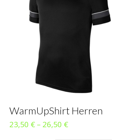
WarmUpShirt Herren
Preisspanne:
23,50
€
–
26,50
€
23,50 €