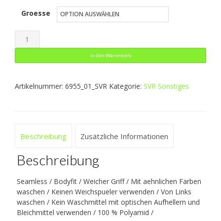
Groesse
bis
25,79 €
Turtleneck
Comfort
In den Warenkorb
2.0
Menge
Artikelnummer:
6955_01_SVR
Kategorie:
SVR Sonstiges
Beschreibung
Zusätzliche Informationen
Beschreibung
Seamless / Bodyfit / Weicher Griff / Mit aehnlichen Farben
waschen / Keinen Weichspueler verwenden / Von Links
waschen / Kein Waschmittel mit optischen Aufhellern und
Bleichmittel verwenden / 100 % Polyamid /