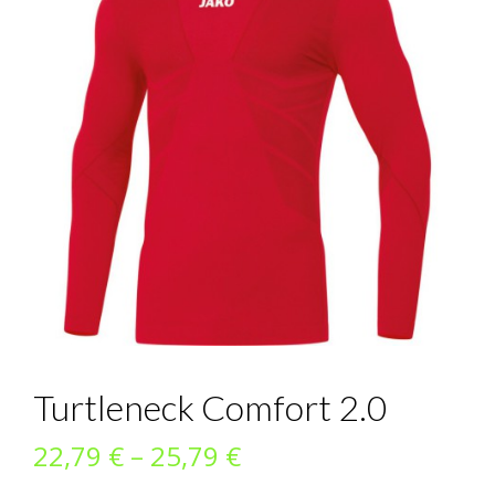
Turtleneck Comfort 2.0
Preisspanne:
22,79
€
–
25,79
€
22,79 €