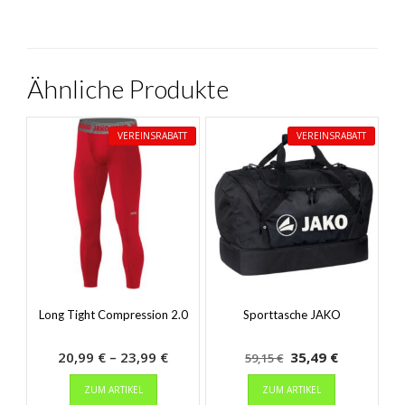
Ähnliche Produkte
VEREINSRABATT
VEREINSRABATT
Long Tight Compression 2.0
Sporttasche JAKO
Preisspanne:
Ursprünglicher
Aktueller
20,99
€
–
23,99
€
35,49
€
59,15
€
Dieses
20,99 €
Preis
Dieses
Preis
ZUM ARTIKEL
ZUM ARTIKEL
Produkt
Produkt
bis
war:
ist: