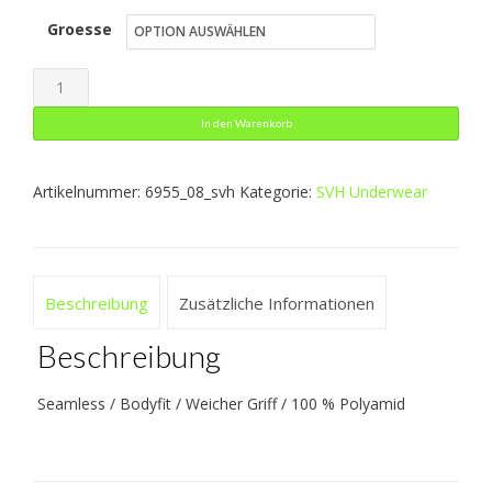
Groesse
bis
25,79 €
Turtleneck
Comfort
In den Warenkorb
2.0
Menge
Artikelnummer:
6955_08_svh
Kategorie:
SVH Underwear
Beschreibung
Zusätzliche Informationen
Beschreibung
Seamless / Bodyfit / Weicher Griff / 100 % Polyamid