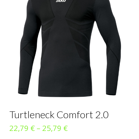
Turtleneck Comfort 2.0
Preisspanne:
22,79
€
–
25,79
€
22,79 €