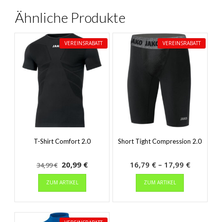
Ähnliche Produkte
VEREINSRABATT
VEREINSRABATT
T-Shirt Comfort 2.0
Short Tight Compression 2.0
Ursprünglicher
Aktueller
Preisspa
20,99
€
16,79
€
–
17,99
€
34,99
€
Preis
Dieses
Preis
Dieses
16,79 €
ZUM ARTIKEL
ZUM ARTIKEL
Produkt
Produkt
war:
ist:
bis
weist
weist
34,99 €
20,99 €.
17,99 €
mehrere
mehrere
Varianten
Varianten