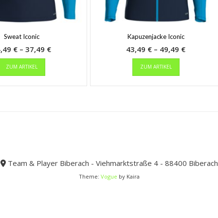
Sweat Iconic
Kapuzenjacke Iconic
Preisspanne:
Preisspa
4,49
€
–
37,49
€
43,49
€
–
49,49
€
Dieses
34,49 €
Dieses
43,49 €
ZUM ARTIKEL
ZUM ARTIKEL
Produkt
Produkt
bis
bis
weist
weist
37,49 €
49,49 €
mehrere
mehrere
Varianten
Varianten
auf.
auf.
Die
Die
Optionen
Optionen
können
können
auf
auf
der
der
Team & Player Biberach - Viehmarktstraße 4 - 88400 Biberach
Produktseite
Produktseit
Theme:
Vogue
by Kaira
gewählt
gewählt
werden
werden