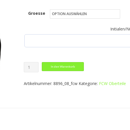
Preis
Preis
Groesse
war:
ist:
70,82 €
42,49 €.
Initialen
Trainingstop
In den Warenkorb
Winter
Menge
Artikelnummer:
8896_08_fcw
Kategorie:
FCW Oberteile