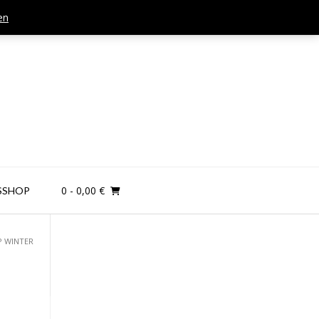
en
Mail: kontakt@teamandplayer.de
0
- 0,00 €
SSHOP
P WINTER