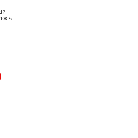
d ?
 100 %