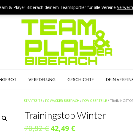
eam & Player Biberach deinem Teamsportler für alle Vereine
Verwerf
ANGEBOT
VEREDELUNG
GESCHICHTE
DEIN VEREIN
STARTSEITE
/
FC WACKER BIBERACH
/
FCW OBERTEILE
/ TRAININGSTO
Trainingstop Winter
Ursprünglicher
Aktueller
70,82
€
42,49
€