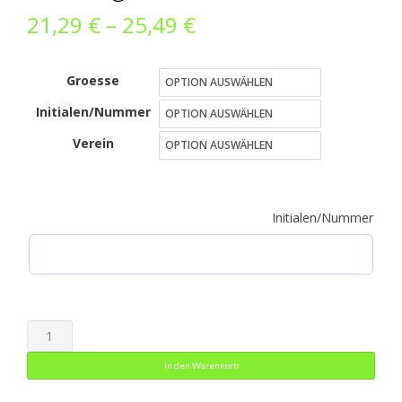
Preisspanne:
21,29
€
–
25,49
€
21,29 €
Groesse
bis
Initialen/Nummer
25,49 €
Verein
Initialen/Nummer
Trainingsshirt
Menge
In den Warenkorb