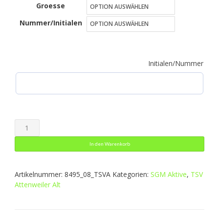
Groesse
bis
Nummer/Initialen
29,49 €
Initialen/Nummer
Trainingshose
Active
In den Warenkorb
Menge
Artikelnummer:
8495_08_TSVA
Kategorien:
SGM Aktive
,
TSV
Attenweiler Alt