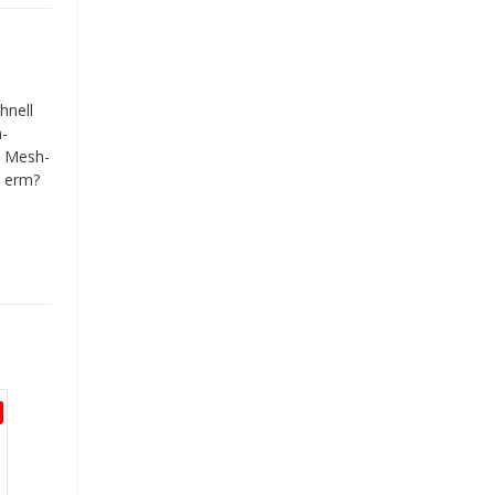
hnell
h-
/ Mesh-
h erm?