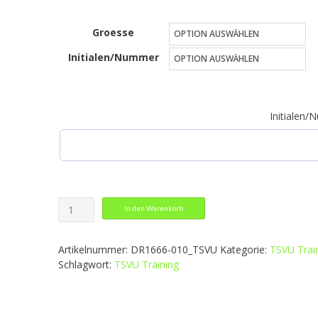
26,49 €
Groesse
bis
Initialen/Nummer
29,49 €
Initialen
Trainingshose
In den Warenkorb
Menge
Artikelnummer:
DR1666-010_TSVU
Kategorie:
TSVU Trai
Schlagwort:
TSVU Training