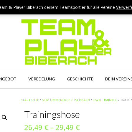
eam & Player Biberach deinem Teamsportler für alle Vereine
Verwerf
ANGEBOT
VEREDELUNG
GESCHICHTE
DEIN VEREIN
STARTSEITE
/
SGM UMMENDORF/FISCHBACH
/
TSVU TRAINING
/ TRAIN
Trainingshose
Preisspanne:
26,49
€
–
29,49
€