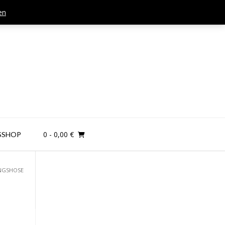
en
Mail: kontakt@teamandplayer.de
0
- 0,00 €
SSHOP
INGSHOSE