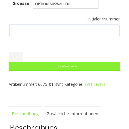
Groesse
bis
17,99 €
Initialen/Nummer
Tanktop
Run
In den Warenkorb
2.0
Menge
Artikelnummer:
6075_01_svht
Kategorie:
SVH Tennis
Beschreibung
Zusätzliche Informationen
Beschreibung