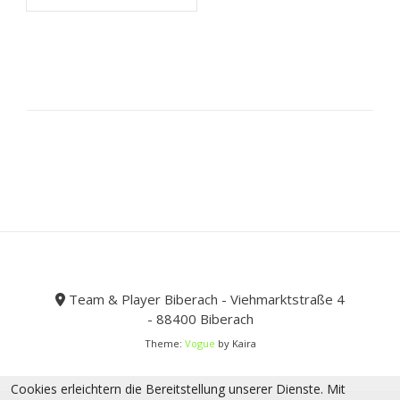
44,99 €
26,99 €.
mehrere
Varianten
auf.
Die
Optionen
können
auf
der
Produktseite
gewählt
werden
Team & Player Biberach - Viehmarktstraße 4
- 88400 Biberach
Theme:
Vogue
by Kaira
Cookies erleichtern die Bereitstellung unserer Dienste. Mit