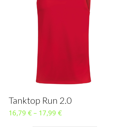
Tanktop Run 2.0
Preisspanne:
16,79
€
–
17,99
€
16,79 €