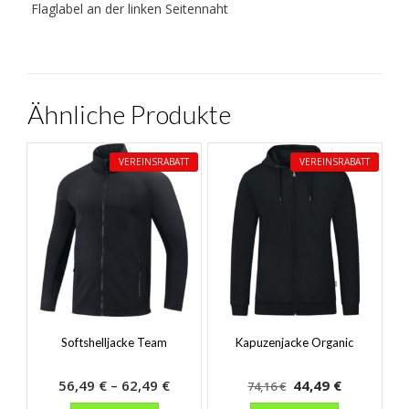
Flaglabel an der linken Seitennaht
Ähnliche Produkte
VEREINSRABATT
VEREINSRABATT
Softshelljacke Team
Kapuzenjacke Organic
Preisspanne:
Ursprünglicher
Aktueller
56,49
€
–
62,49
€
44,49
€
74,16
€
Dieses
56,49 €
Preis
Dieses
Preis