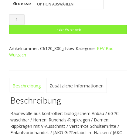
Groesse
war:
ist:
27,16 €
16,29 €.
T-
Shirt
In den Warenkorb
Organic
Menge
Artikelnummer:
C6120_800_rfvbw
Kategorie:
RFV Bad
Wurzach
Beschreibung
Zusätzliche Informationen
Beschreibung
Baumwolle aus kontrolliert biologischem Anbau / 60 ?C
waschbar / Herren: Rundhals-Rippkragen / Damen:
Rippkragen mit V-Ausschnitt / Verst?rkte Schultern?hte /
Einlaufvorbehandelt / JAKO Gr??enlabel im Nacken / JAKO