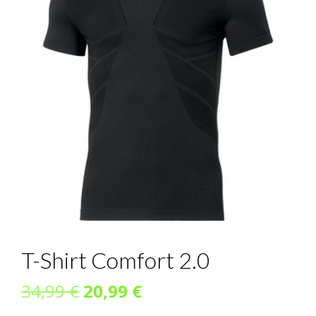
T-Shirt Comfort 2.0
Ursprünglicher
Aktueller
34,99
€
20,99
€
Preis
Preis