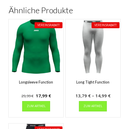
Ähnliche Produkte
VEREINSRABATT
VEREINSRABATT
Longsleeve Function
Long Tight Function
Ursprünglicher
Aktueller
Preisspa
17,99
€
13,79
€
–
14,99
€
29,99
€
Preis
Dieses
Preis
Dieses
13,79 €
ZUM ARTIKEL
ZUM ARTIKEL
Produkt
Produkt
war:
ist:
bis
weist
weist
29,99 €
17,99 €.
14,99 €
mehrere
mehrere
Varianten
Varianten