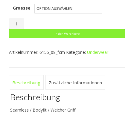
Groesse
war:
ist:
34,99 €
20,99 €.
T-
Shirt
In den Warenkorb
Comfort
2.0
Artikelnummer:
6155_08_fcm
Kategorie:
Underwear
Menge
Beschreibung
Zusätzliche Informationen
Beschreibung
Seamless / Bodyfit / Weicher Griff