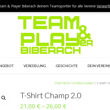
eam & Player Biberach deinem Teamsportler für alle Vereine
Verwerf
ANGEBOT
VEREDELUNG
GESCHICHTE
DEIN VEREIN
STARTSEITE
/
SV RINGSCHNAIT
/ T-SHIRT 
T-Shirt Champ 2.0
Preisspanne:
21,00
€
–
26,00
€