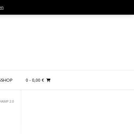
en
Mail: kontakt@teamandplayer.de
0
- 0,00 €
SSHOP
CHAMP 2.0