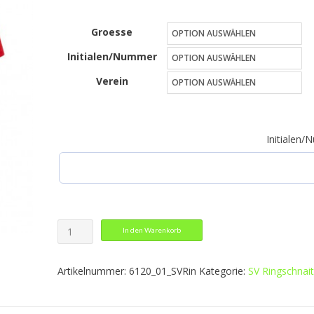
21,00 €
Groesse
bis
Initialen/Nummer
26,00 €
Verein
Initialen
T-
In den Warenkorb
Shirt
Champ
Artikelnummer:
6120_01_SVRin
Kategorie:
SV Ringschnait
2.0
Menge