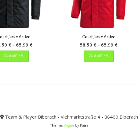
oachjacke Active
Coachjacke Active
Preisspanne:
Preisspa
8,50
€
–
65,99
€
58,50
€
–
65,99
€
Dieses
58,50 €
Dieses
58,50 €
ZUM ARTIKEL
ZUM ARTIKEL
Produkt
Produkt
bis
bis
weist
weist
65,99 €
65,99 €
mehrere
mehrere
Varianten
Varianten
auf.
auf.
Die
Die
Optionen
Optionen
können
können
auf
auf
der
der
Team & Player Biberach - Viehmarktstraße 4 - 88400 Biberach
Produktseite
Produktseit
Theme:
Vogue
by Kaira
gewählt
gewählt
werden
werden