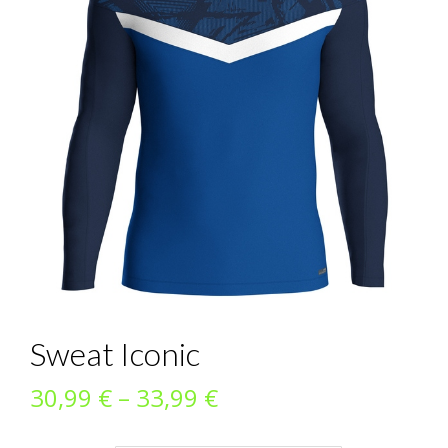
Sweat Iconic
Preisspanne:
30,99
€
–
33,99
€
30,99 €