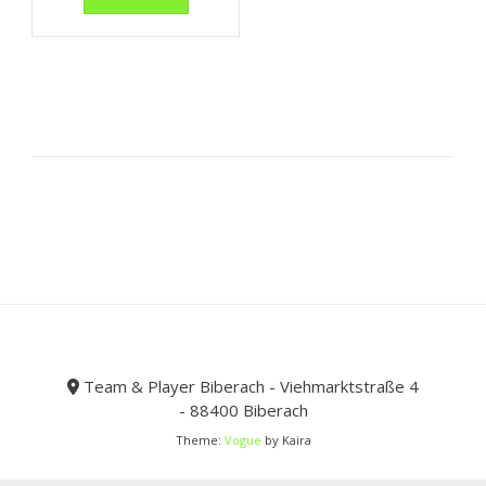
bis
weist
36,99 €
mehrere
Varianten
auf.
Die
Optionen
können
auf
der
Produktseite
gewählt
werden
Team & Player Biberach - Viehmarktstraße 4
- 88400 Biberach
Theme:
Vogue
by Kaira