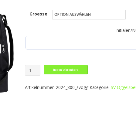
27,49 €
Groesse
bis
36,49 €
Initialen
Sporttasche
In den Warenkorb
Iconic
Menge
Artikelnummer:
2024_800_svogg
Kategorie:
SV Oggelsbe