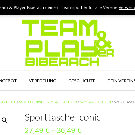
eam & Player Biberach deinem Teamsportler für alle Vereine
Verwerf
ANGEBOT
VEREDELUNG
GESCHICHTE
DEIN VEREIN
TARTSEITE
/
SGM ATTENWEILER/OGGELSBEUREN
/
SV OGGELSBEUREN
/ SPORTTASCH
Sporttasche Iconic
Preisspanne:
27,49
€
–
36,49
€