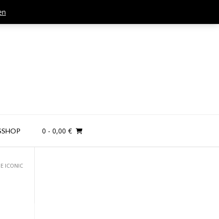
en
Mail: kontakt@teamandplayer.de
0
- 0,00 €
SSHOP
E ICONIC