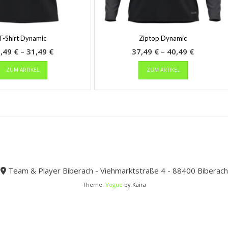
T-Shirt Dynamic
Ziptop Dynamic
Preisspanne:
Preisspa
8,49
€
–
31,49
€
37,49
€
–
40,49
€
Dieses
28,49 €
Dieses
37,49 €
ZUM ARTIKEL
ZUM ARTIKEL
Produkt
Produkt
bis
bis
weist
weist
31,49 €
40,49 €
mehrere
mehrere
Varianten
Varianten
auf.
auf.
Die
Die
Optionen
Optionen
können
können
auf
auf
der
der
Team & Player Biberach - Viehmarktstraße 4 - 88400 Biberach
Produktseite
Produktseit
Theme:
Vogue
by Kaira
gewählt
gewählt
werden
werden