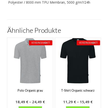
Polyester / 8000 mm TPU Membran, 5000 g/m?/24h
Ähnliche Produkte
VEREINSRABATT
VEREINSRABATT
Polo Organic grau
T-Shirt Organic schwarz
Preisspanne:
Preisspa
18,49
€
–
24,49
€
11,29
€
–
15,49
€
Dieses
18,49 €
Dieses
11,29 €