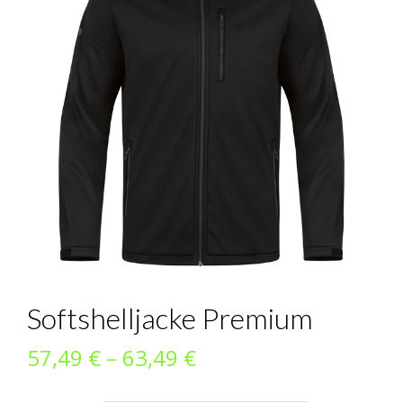
Softshelljacke Premium
Preisspanne:
57,49
€
–
63,49
€
57,49 €