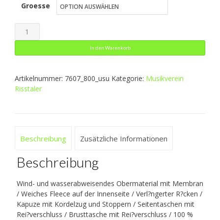
Groesse
bis
63,49 €
Softshelljacke
Premium
In den Warenkorb
Menge
Artikelnummer:
7607_800_usu
Kategorie:
Musikverein
Risstaler
Beschreibung
Zusätzliche Informationen
Beschreibung
Wind- und wasserabweisendes Obermaterial mit Membran
/ Weiches Fleece auf der Innenseite / Verl?ngerter R?cken /
Kapuze mit Kordelzug und Stoppern / Seitentaschen mit
Rei?verschluss / Brusttasche mit Rei?verschluss / 100 %