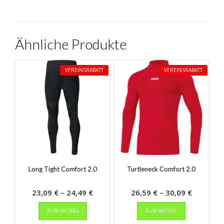
Ähnliche Produkte
VEREINSRABATT
VEREINSRABATT
Long Tight Comfort 2.0
Turtleneck Comfort 2.0
Preisspanne:
Preisspa
23,09
€
–
24,49
€
26,59
€
–
30,09
€
Dieses
23,09 €
Dieses
26,59 €
ZUM ARTIKEL
ZUM ARTIKEL
Produkt
Produkt
bis
bis
weist
weist