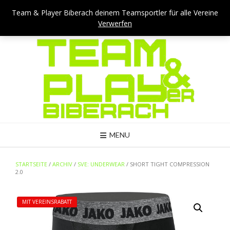
Skip
Team & Player Biberach - Viehmarktstraße 4 - 88400 Biberach
Team & Player Biberach deinem Teamsportler für alle Vereine
to
Verwerfen
Mail: kontakt@teamandplayer.de
content
MENU
STARTSEITE
/
ARCHIV
/
SVE: UNDERWEAR
/ SHORT TIGHT COMPRESSION
2.0
MIT VEREINSRABATT