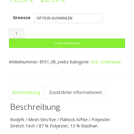
19,59 €
Groesse
bis
20,99 €
Short
Tight
In den Warenkorb
Compression
2.0
Artikelnummer:
8551_08_svebz
Kategorie:
SVE: Underwear
Menge
Beschreibung
Zusätzliche Informationen
Beschreibung
Bodyfit / Mesh-Eins?tze / Flatlock-N?hte / Polyester-
Stretch-Tech / 87 % Polyester, 13 % Elasthan