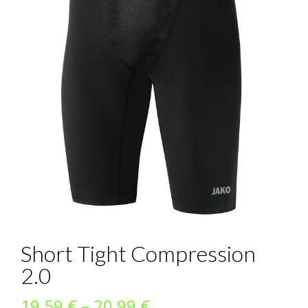
Short Tight Compression
2.0
Preisspanne:
19,59
€
–
20,99
€