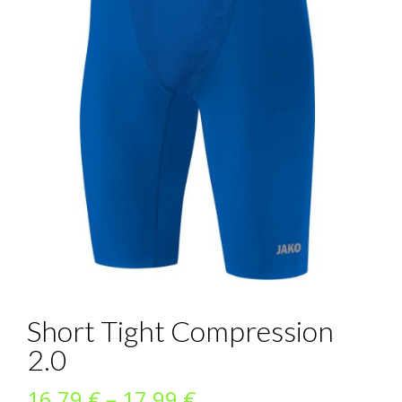
Short Tight Compression
2.0
Preisspanne:
16,79
€
–
17,99
€