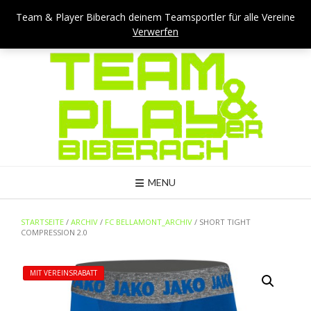
Skip
Team & Player Biberach - Viehmarktstraße 4 - 88400 Biberach
Team & Player Biberach deinem Teamsportler für alle Vereine
to
Verwerfen
Mail: kontakt@teamandplayer.de
content
MENU
STARTSEITE
/
ARCHIV
/
FC BELLAMONT_ARCHIV
/ SHORT TIGHT
COMPRESSION 2.0
MIT VEREINSRABATT