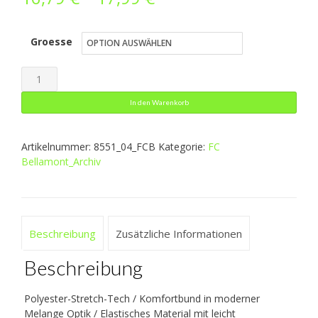
16,79 €
Groesse
bis
17,99 €
Short
Tight
In den Warenkorb
Compression
2.0
Artikelnummer:
8551_04_FCB
Kategorie:
FC
Menge
Bellamont_Archiv
Beschreibung
Zusätzliche Informationen
Beschreibung
Polyester-Stretch-Tech / Komfortbund in moderner
Melange Optik / Elastisches Material mit leicht