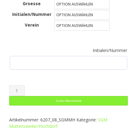
Groesse
bis
Initialen/Nummer
20,49 €
Verein
Initialen/Nummer
Short
Profi
In den Warenkorb
Menge
Artikelnummer:
6207_08_SGMMH
Kategorie:
SGM
Muttensweiler/Hochdorf