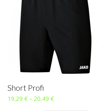
Short Profi
Preisspanne:
19,29
€
–
20,49
€
19,29 €