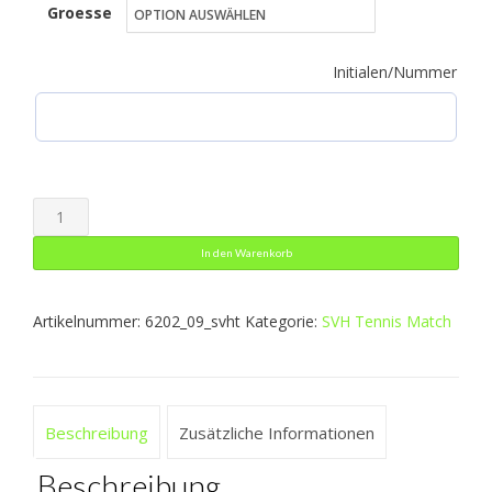
Groesse
war:
ist:
44,16 €
26,49 €.
Initialen/Nummer
Rock
Basic
In den Warenkorb
Menge
Artikelnummer:
6202_09_svht
Kategorie:
SVH Tennis Match
Beschreibung
Zusätzliche Informationen
Beschreibung