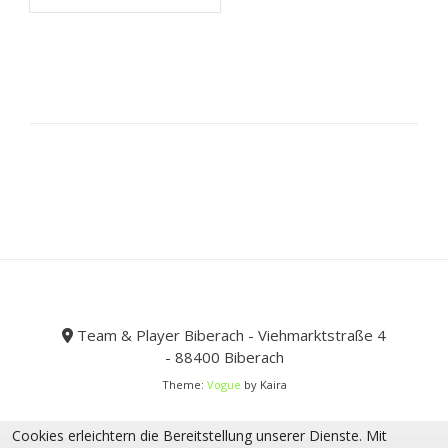
44,99 €
26,99 €.
mehrere
Varianten
auf.
Die
Optionen
können
auf
der
Produktseite
gewählt
werden
Team & Player Biberach - Viehmarktstraße 4
- 88400 Biberach
Theme:
Vogue
by Kaira
Cookies erleichtern die Bereitstellung unserer Dienste. Mit