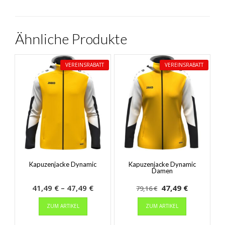
Ähnliche Produkte
VEREINSRABATT
VEREINSRABATT
Kapuzenjacke Dynamic
Kapuzenjacke Dynamic
Damen
Preisspanne:
Ursprünglicher
Aktueller
41,49
€
–
47,49
€
47,49
€
79,16
€
Dieses
41,49 €
Preis
Dieses
Preis
ZUM ARTIKEL
ZUM ARTIKEL
Produkt
Produkt
bis
war:
ist:
weist
weist
47,49 €
79,16 €
47,49 €.