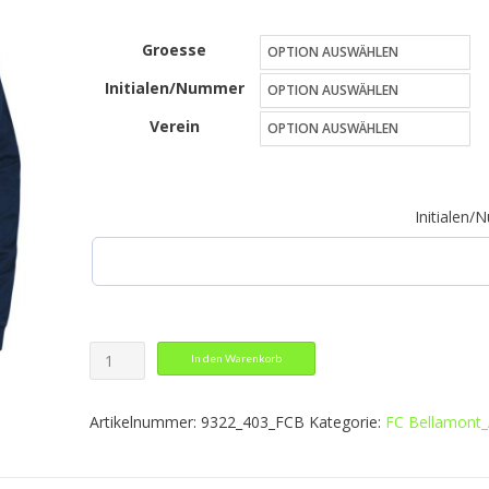
30,49 €
Groesse
bis
Initialen/Nummer
33,50 €
Verein
Initialen
Polyesterjacke
In den Warenkorb
Performance
Menge
Artikelnummer:
9322_403_FCB
Kategorie:
FC Bellamont_