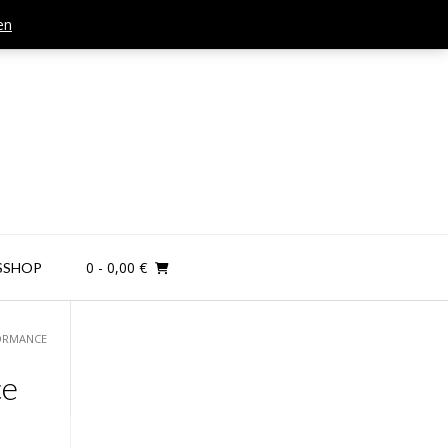
en
Mail: kontakt@teamandplayer.de
0
- 0,00 €
SSHOP
FORMANCE
ce