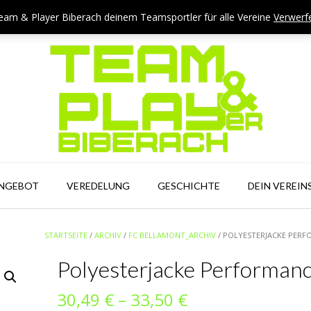
eam & Player Biberach deinem Teamsportler für alle Vereine
Verwerf
ANGEBOT
VEREDELUNG
GESCHICHTE
DEIN VEREIN
STARTSEITE
/
ARCHIV
/
FC BELLAMONT_ARCHIV
/ POLYESTERJACKE PER
Polyesterjacke Performan
Preisspanne:
30,49
€
–
33,50
€