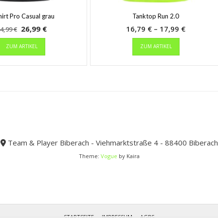
irt Pro Casual grau
Tanktop Run 2.0
Ursprünglicher
Aktueller
Preisspa
26,99
€
16,79
€
–
17,99
€
4,99
€
Preis
Dieses
Preis
Dieses
16,79 €
ZUM ARTIKEL
ZUM ARTIKEL
Produkt
Produkt
war:
ist:
bis
weist
weist
44,99 €
26,99 €.
17,99 €
mehrere
mehrere
Varianten
Varianten
auf.
auf.
Die
Die
Optionen
Optionen
können
können
auf
auf
der
der
Team & Player Biberach - Viehmarktstraße 4 - 88400 Biberach
Produktseite
Produktseit
Theme:
Vogue
by Kaira
gewählt
gewählt
werden
werden
STARTSEITE
IMPRESSUM
AGBS