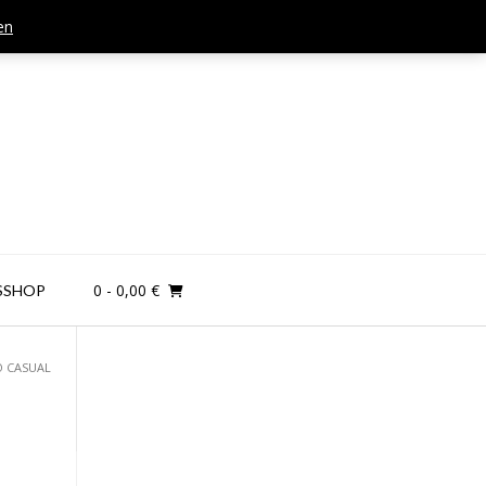
en
Mail: kontakt@teamandplayer.de
0
- 0,00 €
SSHOP
O CASUAL