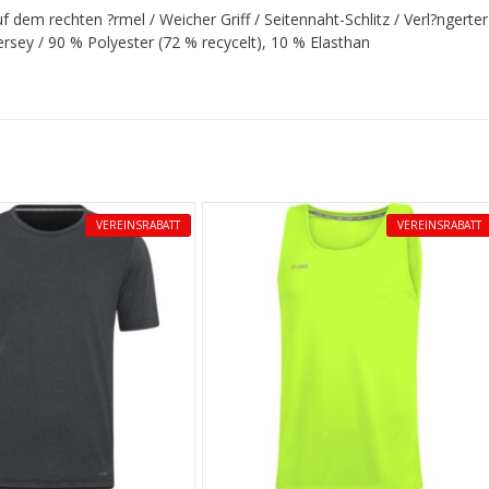
 dem rechten ?rmel / Weicher Griff / Seitennaht-Schlitz / Verl?ngerter
ersey / 90 % Polyester (72 % recycelt), 10 % Elasthan
VEREINSRABATT
VEREINSRABATT