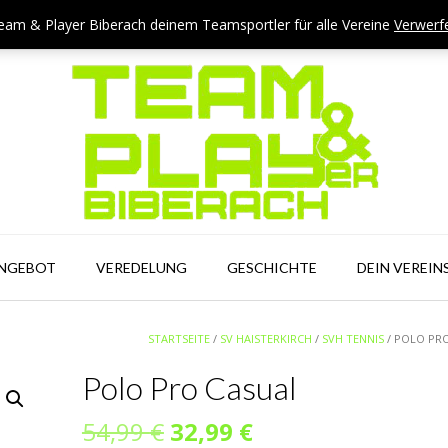
eam & Player Biberach deinem Teamsportler für alle Vereine
Verwerf
ANGEBOT
VEREDELUNG
GESCHICHTE
DEIN VEREIN
STARTSEITE
/
SV HAISTERKIRCH
/
SVH TENNIS
/ POLO PR
Polo Pro Casual
Ursprünglicher
Aktueller
54,99
€
32,99
€