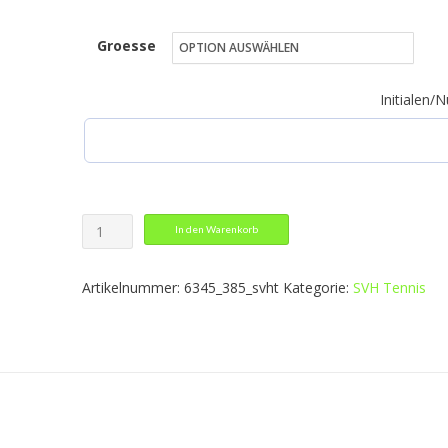
Preis
Preis
Groesse
war:
ist:
54,99 €
32,99 €.
Initialen
Polo
In den Warenkorb
Pro
Casual
Artikelnummer:
6345_385_svht
Kategorie:
SVH Tennis
Menge