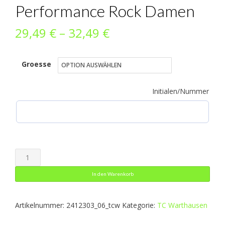
Performance Rock Damen
Preisspanne:
29,49
€
–
32,49
€
29,49 €
Groesse
bis
32,49 €
Initialen/Nummer
Performance
Rock
In den Warenkorb
Damen
Menge
Artikelnummer:
2412303_06_tcw
Kategorie:
TC Warthausen