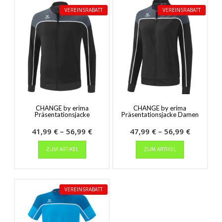
VEREINSRABATT
VEREINSRABATT
CHANGE by erima
CHANGE by erima
Präsentationsjacke
Präsentationsjacke Damen
Preisspanne:
Preisspa
41,99
€
–
56,99
€
47,99
€
–
56,99
€
Dieses
41,99 €
Dieses
47,99 €
ZUM ARTIKEL
ZUM ARTIKEL
Produkt
Produkt
bis
bis
weist
weist
56,99 €
56,99 €
mehrere
mehrere
Varianten
Varianten
VEREINSRABATT
auf.
auf.
Die
Die
Optionen
Optionen