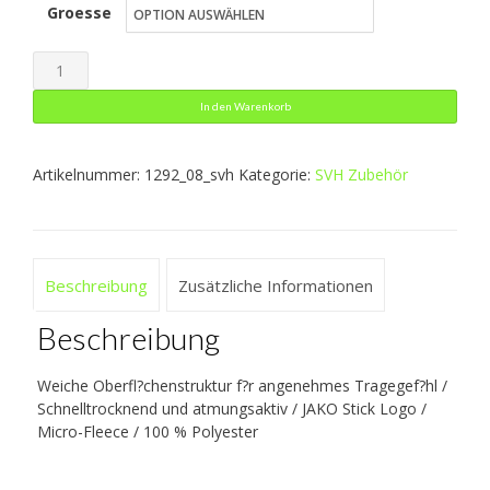
Groesse
war:
ist:
14,99 €
8,99 €.
Neckwarmer
Menge
In den Warenkorb
Artikelnummer:
1292_08_svh
Kategorie:
SVH Zubehör
Beschreibung
Zusätzliche Informationen
Beschreibung
Weiche Oberfl?chenstruktur f?r angenehmes Tragegef?hl /
Schnelltrocknend und atmungsaktiv / JAKO Stick Logo /
Micro-Fleece / 100 % Polyester