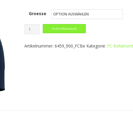
17,99 €
Groesse
bis
20,99 €
Longsleeve
In den Warenkorb
Lightweight
Menge
Artikelnummer:
6459_900_FCBe
Kategorie:
FC Bellamon