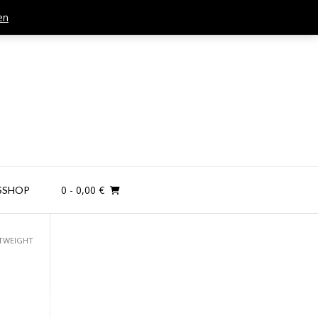
en
Mail: kontakt@teamandplayer.de
0
- 0,00 €
SSHOP
HTWEIGHT