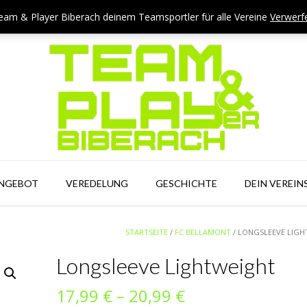
eam & Player Biberach deinem Teamsportler für alle Vereine
Verwerf
ANGEBOT
VEREDELUNG
GESCHICHTE
DEIN VEREIN
STARTSEITE
/
FC BELLAMONT
/ LONGSLEEVE LIG
Longsleeve Lightweight
Preisspanne:
17,99
€
–
20,99
€