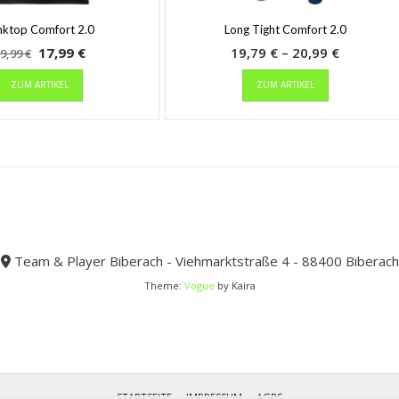
nktop Comfort 2.0
Long Tight Comfort 2.0
Ursprünglicher
Aktueller
Preisspa
17,99
€
19,79
€
–
20,99
€
9,99
€
Preis
Dieses
Preis
Dieses
19,79 €
ZUM ARTIKEL
ZUM ARTIKEL
Produkt
Produkt
war:
ist:
bis
weist
weist
29,99 €
17,99 €.
20,99 €
mehrere
mehrere
Varianten
Varianten
auf.
auf.
Die
Die
Optionen
Optionen
können
können
auf
auf
der
der
Team & Player Biberach - Viehmarktstraße 4 - 88400 Biberach
Produktseite
Produktseit
Theme:
Vogue
by Kaira
gewählt
gewählt
werden
werden
STARTSEITE
IMPRESSUM
AGBS