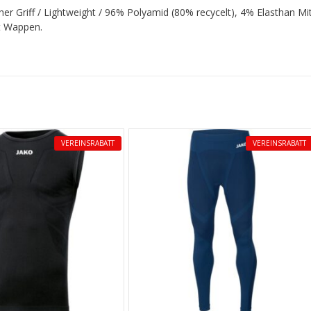
her Griff / Lightweight / 96% Polyamid (80% recycelt), 4% Elasthan M
t Wappen.
VEREINSRABATT
VEREINSRABATT