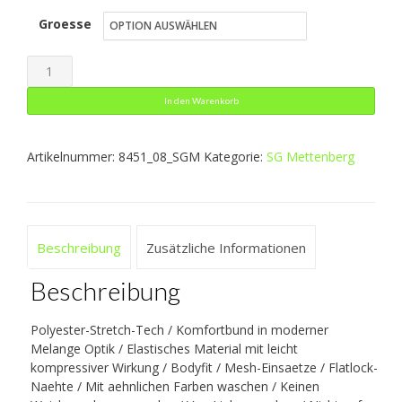
Groesse
bis
25,99 €
Long
Tight
In den Warenkorb
Compression
2.0
Artikelnummer:
8451_08_SGM
Kategorie:
SG Mettenberg
Menge
Beschreibung
Zusätzliche Informationen
Beschreibung
Polyester-Stretch-Tech / Komfortbund in moderner
Melange Optik / Elastisches Material mit leicht
kompressiver Wirkung / Bodyfit / Mesh-Einsaetze / Flatlock-
Naehte / Mit aehnlichen Farben waschen / Keinen