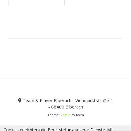
weist
39,15 €
23,49 €.
mehrere
Varianten
auf.
Die
Optionen
können
auf
der
Produktseite
gewählt
werden
Team & Player Biberach - Viehmarktstraße 4
- 88400 Biberach
Theme:
Vogue
by Kaira
Cookies erleichtern die Bereitstellung unserer Dienste. Mit