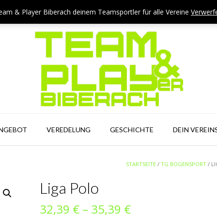
eam & Player Biberach deinem Teamsportler für alle Vereine
Verwerf
ANGEBOT
VEREDELUNG
GESCHICHTE
DEIN VEREIN
STARTSEITE
/
TG BOGENSPORT
/ L
Liga Polo
Preisspanne:
32,39
€
–
35,39
€