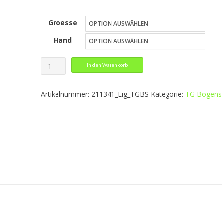
32,39 €
Groesse
bis
Hand
35,39 €
Liga
In den Warenkorb
Polo
Menge
Artikelnummer:
211341_Lig_TGBS
Kategorie:
TG Bogens