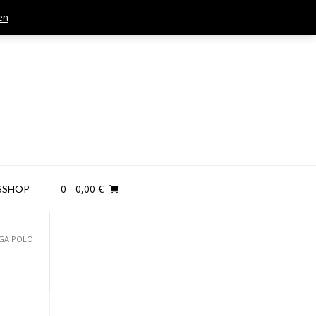
en
Mail: kontakt@teamandplayer.de
0
- 0,00 €
SSHOP
IGA POLO