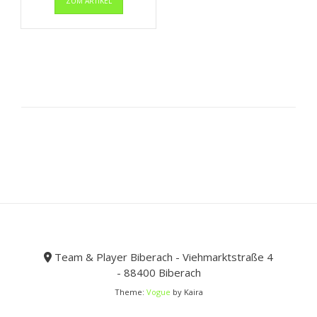
ZUM ARTIKEL
Produkt
bis
weist
22,60 €
mehrere
Varianten
auf.
Die
Optionen
können
auf
der
Produktseite
gewählt
werden
Team & Player Biberach - Viehmarktstraße 4
- 88400 Biberach
Theme:
Vogue
by Kaira