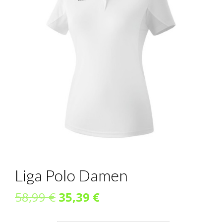
Liga Polo Damen
Ursprünglicher
Aktueller
58,99
€
35,39
€
Preis
Preis