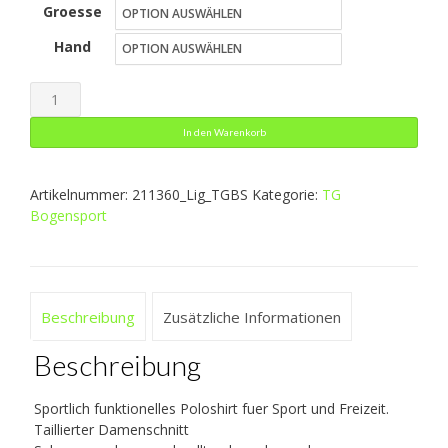
Groesse
war:
ist:
Hand
58,99 €
35,39 €.
Liga
Polo
In den Warenkorb
Damen
Menge
Artikelnummer:
211360_Lig_TGBS
Kategorie:
TG
Bogensport
Beschreibung
Zusätzliche Informationen
Beschreibung
Sportlich funktionelles Poloshirt fuer Sport und Freizeit.
Taillierter Damenschnitt