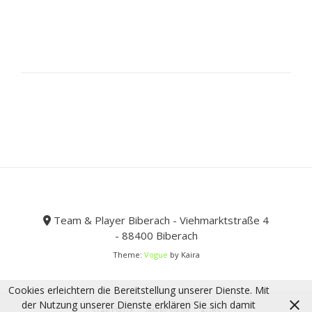
mehrere
Varianten
auf.
Die
Optionen
können
auf
der
Produktseite
gewählt
werden
Team & Player Biberach - Viehmarktstraße 4
- 88400 Biberach
Theme:
Vogue
by Kaira
Cookies erleichtern die Bereitstellung unserer Dienste. Mit
der Nutzung unserer Dienste erklären Sie sich damit
STARTSEITE
IMPRESSUM
AGBS