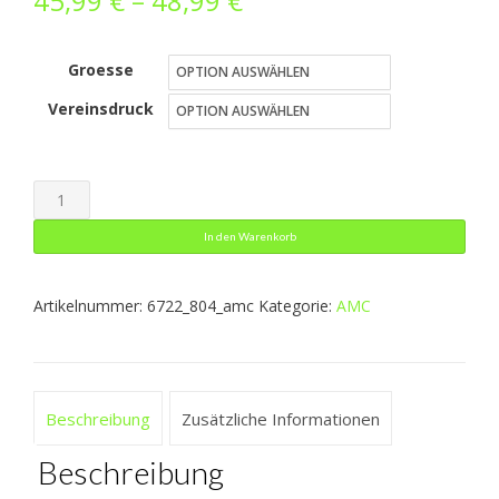
45,99
€
–
48,99
€
45,99 €
Groesse
bis
Vereinsdruck
48,99 €
Kapuzensweat
Performance
In den Warenkorb
Menge
Artikelnummer:
6722_804_amc
Kategorie:
AMC
Beschreibung
Zusätzliche Informationen
Beschreibung