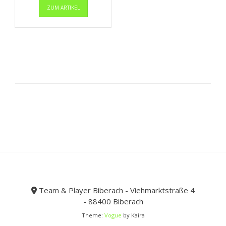
ZUM ARTIKEL
Produkt
war:
ist:
weist
29,99 €
17,99 €.
mehrere
Varianten
auf.
Die
Optionen
können
auf
der
Produktseite
gewählt
werden
Team & Player Biberach - Viehmarktstraße 4
- 88400 Biberach
Theme:
Vogue
by Kaira