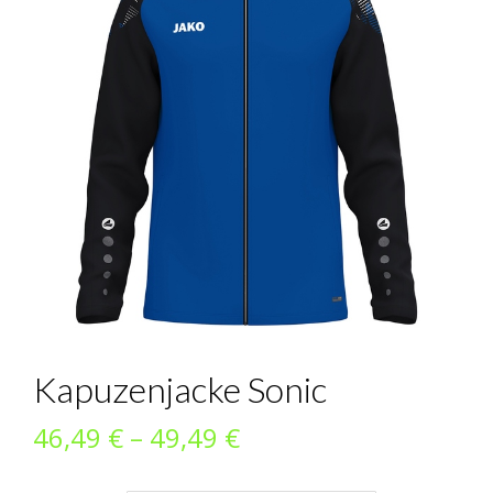
Kapuzenjacke Sonic
Preisspanne:
46,49
€
–
49,49
€
46,49 €