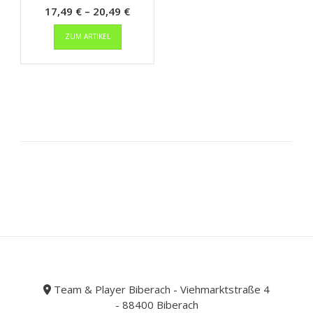
Preisspanne:
17,49
€
–
20,49
€
Dieses
17,49 €
ZUM ARTIKEL
Produkt
bis
weist
20,49 €
mehrere
Varianten
auf.
Die
Optionen
können
auf
der
Produktseite
gewählt
werden
Team & Player Biberach - Viehmarktstraße 4
- 88400 Biberach