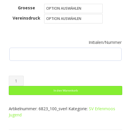
Groesse
bis
Vereinsdruck
41,49 €
Initialen/Nummer
Kapuzenjacke
Power
In den Warenkorb
Menge
Artikelnummer:
6823_100_sverl
Kategorie:
SV Erlenmoos
Jugend