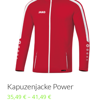
Kapuzenjacke Power
Preisspanne:
35,49
€
–
41,49
€
35,49 €