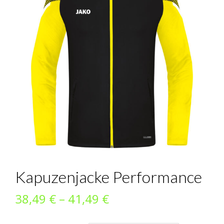
Kapuzenjacke Performance
Preisspanne:
38,49
€
–
41,49
€
38,49 €