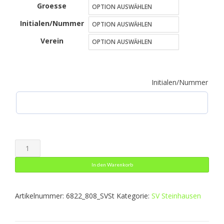
Groesse
bis
Initialen/Nummer
41,49 €
Verein
Initialen/Nummer
Kapuzenjacke
Performance
In den Warenkorb
Menge
Artikelnummer:
6822_808_SVSt
Kategorie:
SV Steinhausen