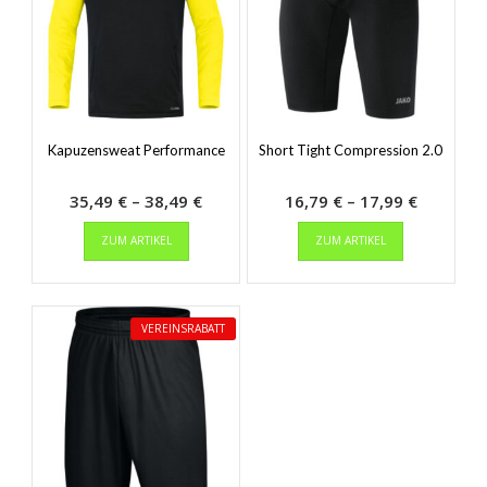
Kapuzensweat Performance
Short Tight Compression 2.0
Preisspanne:
Preisspa
35,49
€
–
38,49
€
16,79
€
–
17,99
€
Dieses
35,49 €
Dieses
16,79 €
ZUM ARTIKEL
ZUM ARTIKEL
Produkt
Produkt
bis
bis
weist
weist
38,49 €
17,99 €
mehrere
mehrere
Varianten
Varianten
VEREINSRABATT
auf.
auf.
Die
Die
Optionen
Optionen
können
können
auf
auf
der
der
Produktseite
Produktseit