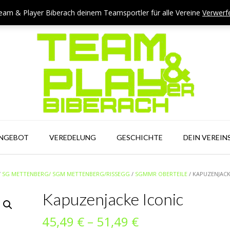
eam & Player Biberach deinem Teamsportler für alle Vereine
Verwerf
ANGEBOT
VEREDELUNG
GESCHICHTE
DEIN VEREIN
/
SG METTENBERG/ SGM METTENBERG/RISSEGG
/
SGMMR OBERTEILE
/ KAPUZENJACK
Kapuzenjacke Iconic
Preisspanne:
45,49
€
–
51,49
€