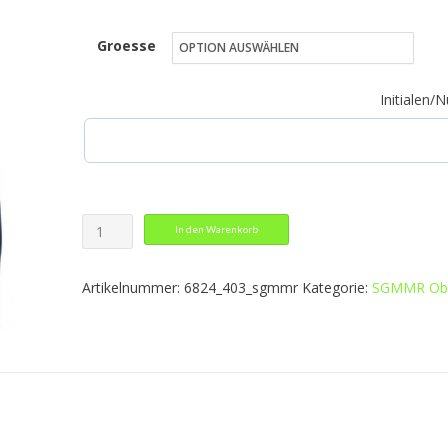
45,49 €
Groesse
bis
51,49 €
Initialen
Kapuzenjacke
In den Warenkorb
Iconic
Menge
Artikelnummer:
6824_403_sgmmr
Kategorie:
SGMMR Obe