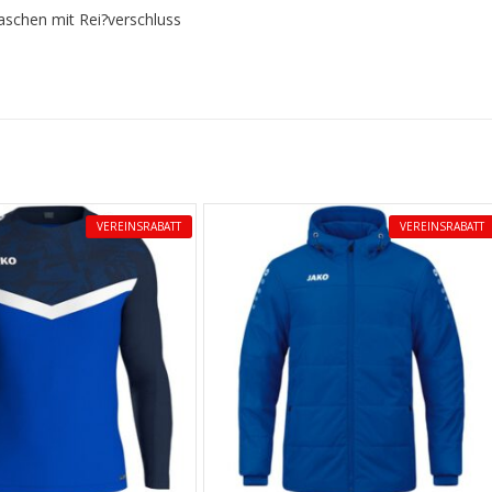
taschen mit Rei?verschluss
VEREINSRABATT
VEREINSRABATT