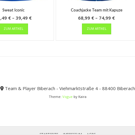
Sweat Iconic
Coachjacke Team mit Kapuze
Preisspanne:
Preisspa
6,49
€
–
39,49
€
68,99
€
–
74,99
€
Dieses
36,49 €
Dieses
68,99 €
ZUM ARTIKEL
ZUM ARTIKEL
Produkt
Produkt
bis
bis
weist
weist
39,49 €
74,99 €
mehrere
mehrere
Varianten
Varianten
auf.
auf.
Die
Die
Optionen
Optionen
können
können
auf
auf
der
der
Team & Player Biberach - Viehmarktstraße 4 - 88400 Biberach
Produktseite
Produktseit
Theme:
Vogue
by Kaira
gewählt
gewählt
werden
werden
STARTSEITE
IMPRESSUM
AGBS