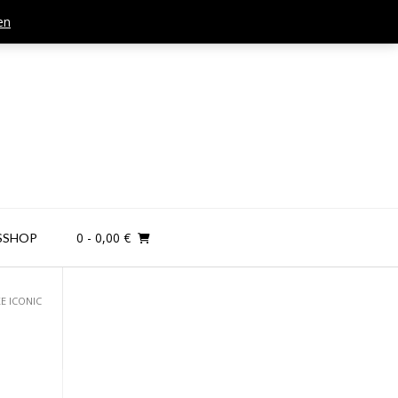
en
Mail: kontakt@teamandplayer.de
0
- 0,00 €
SSHOP
E ICONIC