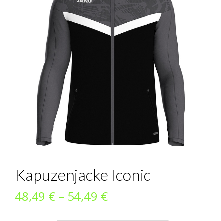
Kapuzenjacke Iconic
Preisspanne:
48,49
€
–
54,49
€
48,49 €