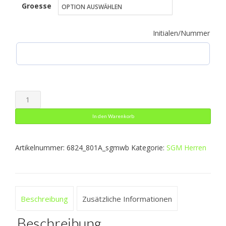
Groesse
bis
54,49 €
Initialen/Nummer
Kapuzenjacke
Iconic
In den Warenkorb
Menge
Artikelnummer:
6824_801A_sgmwb
Kategorie:
SGM Herren
Beschreibung
Zusätzliche Informationen
Beschreibung