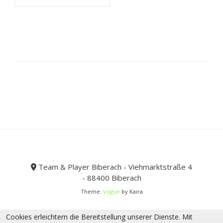
45,49 €
mehrere
Varianten
auf.
Die
Optionen
können
auf
der
Produktseite
gewählt
werden
Team & Player Biberach - Viehmarktstraße 4
- 88400 Biberach
Theme:
Vogue
by Kaira
Cookies erleichtern die Bereitstellung unserer Dienste. Mit