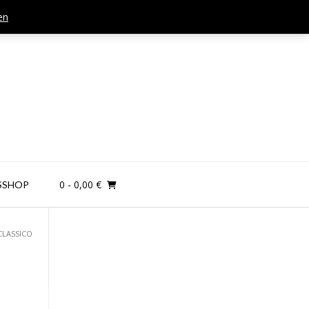
en
Mail: kontakt@teamandplayer.de
0
- 0,00 €
SSHOP
CLASSICO