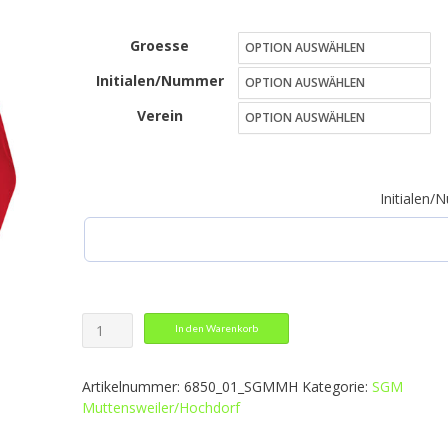
39,99 €
Groesse
bis
Initialen/Nummer
45,99 €
Verein
Initialen
Kapuzenjacke
In den Warenkorb
Classico
Menge
Artikelnummer:
6850_01_SGMMH
Kategorie:
SGM
Muttensweiler/Hochdorf