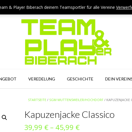
eam & Player Biberach deinem Teamsportler für alle Vereine
Verwerf
ANGEBOT
VEREDELUNG
GESCHICHTE
DEIN VEREIN
STARTSEITE
/
SGM MUTTENSWEILER/HOCHDORF
/ KAPUZENJACKE 
Kapuzenjacke Classico
Preisspanne:
39,99
€
–
45,99
€