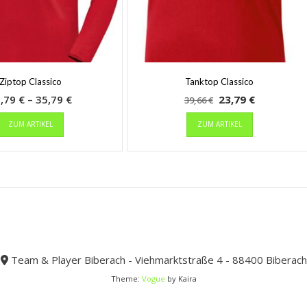
Ziptop Classico
Tanktop Classico
Preisspanne:
Ursprünglicher
Aktueller
2,79
€
–
35,79
€
23,79
€
39,66
€
Dieses
32,79 €
Preis
Dieses
Preis
ZUM ARTIKEL
ZUM ARTIKEL
Produkt
Produkt
bis
war:
ist:
weist
weist
35,79 €
39,66 €
23,79 €.
mehrere
mehrere
Varianten
Varianten
auf.
auf.
Die
Die
Optionen
Optionen
können
können
auf
auf
der
der
Team & Player Biberach - Viehmarktstraße 4 - 88400 Biberach
Produktseite
Produktseit
Theme:
Vogue
by Kaira
gewählt
gewählt
werden
werden