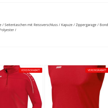
e / Seitentaschen mit Reissverschluss / Kapuze / Zippergarage / Bon
Polyester /
VEREINSRABATT
VEREINSRABATT